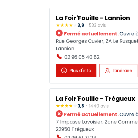
La Foir'Fouille - Lannion
3,9
533 avis
Fermé actuellement.
Ouvre à
Rue Georges Cuvier, ZA Le Rusquet
Lannion
02 96 05 40 82
Plus d'info
Itinéraire
La Foir'Fouille - Trégueux
3,8
1440 avis
Fermé actuellement.
Ouvre à
7 Impasse Lavoisier, Zone Comme
22950 Trégueux
02 96 61 71 24