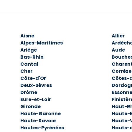
Aisne
Allier
Alpes-Maritimes
Ardèch
Ariège
Aude
Bas-Rhin
Bouche
Cantal
Charen
Cher
Corrèze
Côte-d'Or
Côtes-
Deux-Sèvres
Dordog
Drôme
Essonn
Eure-et-Loir
Finistèr
Gironde
Haut-R
Haute-Garonne
Haute-
Haute-Savoie
Haute-
Hautes-Pyrénées
Hauts-d