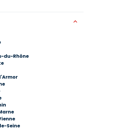
e
s-du-Rhône
te
d'Armor
ne
e
e
hin
Marne
Vienne
e-Seine