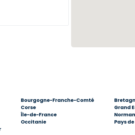
Bourgogne-Franche-Comté
Bretag
Corse
Grand E
Île-de-France
Norman
Occitanie
Pays de 
r