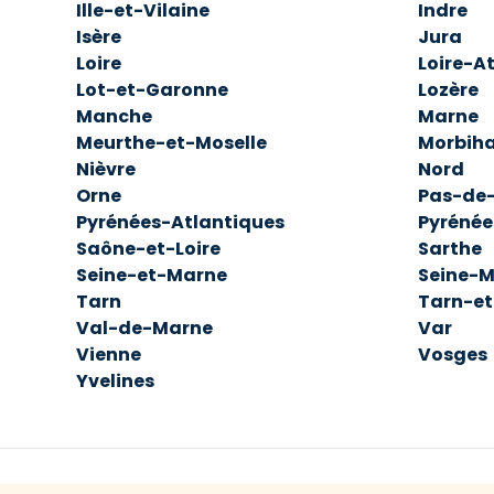
Ille-et-Vilaine
Indre
Isère
Jura
Loire
Loire-A
Lot-et-Garonne
Lozère
Manche
Marne
Meurthe-et-Moselle
Morbih
Nièvre
Nord
Orne
Pas-de-
Pyrénées-Atlantiques
Pyrénée
Saône-et-Loire
Sarthe
Seine-et-Marne
Seine-M
Tarn
Tarn-e
Val-de-Marne
Var
Vienne
Vosges
Yvelines