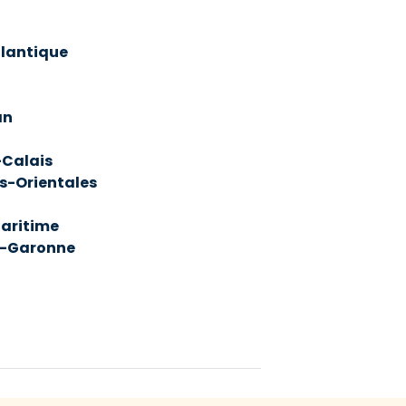
tlantique
an
Calais
s-Orientales
aritime
t-Garonne