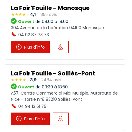
La Foir'Fouille - Manosque
4,1
855 avis
Ouvert
de 09:00 à 19:00
304 Avenue de la Libération 04100 Manosque
04 92 87 73 73
Plus d'info
La Foir'Fouille - Solliès-Pont
3,9
2484 avis
Ouvert
de 09:30 à 18:50
A57, Centre Commercial Midi Multiple, Autoroute de
Nice - sortie n°8 83210 Solliès-Pont
04 94 13 51 75
Plus d'info