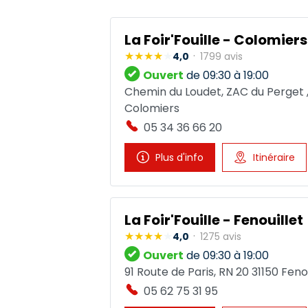
La Foir'Fouille - Colomiers
4,0
1799 avis
Ouvert
de 09:30 à 19:00
Chemin du Loudet, ZAC du Perget ,
Colomiers
05 34 36 66 20
Plus d'info
Itinéraire
La Foir'Fouille - Fenouillet
4,0
1275 avis
Ouvert
de 09:30 à 19:00
91 Route de Paris, RN 20 31150 Fenou
05 62 75 31 95