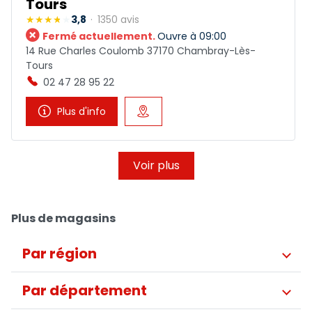
Tours
3,8
1350 avis
Fermé actuellement.
Ouvre à 09:00
14 Rue Charles Coulomb 37170 Chambray-Lès-
Tours
02 47 28 95 22
Plus d'info
Voir plus
Plus de magasins
Par région
Auvergne-Rhône-Alpes
Par département
Bourgogne-Franche-Comté
Bretagne