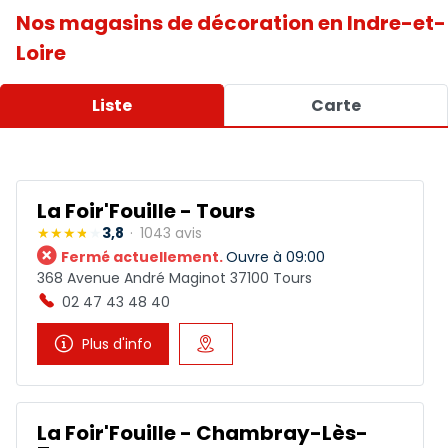
Nos magasins de décoration en Indre-et-
Loire
Liste
Carte
La Foir'Fouille - Tours
3,8
1043 avis
Fermé actuellement.
Ouvre à 09:00
368 Avenue André Maginot 37100 Tours
02 47 43 48 40
Plus d'info
La Foir'Fouille - Chambray-Lès-