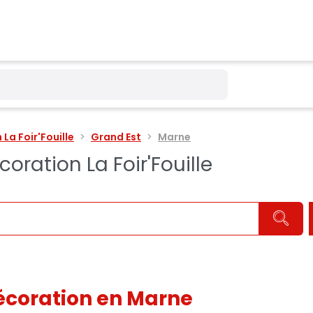
La Foir'Fouille
Grand Est
Marne
ration La Foir'Fouille
écoration en Marne