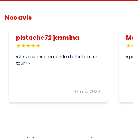
Nos avis
pistache72 jasmina
Mar
Je vous recommande d'aller faire un
parf
tour !
07 mai 2026