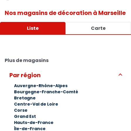
Nos magasins de décoration à Marseille
Liste
Carte
La Foir' Fouille Jeanne d'Arc -
Plus de magasins
Marseille
Ouvert
de 09:30 à 19:00
Par région
48 Bd Jeanne d'Arc 13005 Marseille
04 91 47 31 93
Auvergne-Rhône-Alpes
Bourgogne-Franche-Comté
Plus d'info
Bretagne
Centre-Val de Loire
Corse
Grand Est
La Foir'Fouille - Marseille
Hauts-de-France
Île-de-France
Ouvert
de 09:30 à 19:00