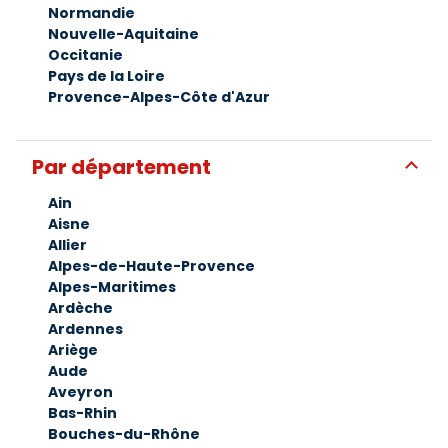
Normandie
249 Rue Pierre Doize 13010 Marseille
Nouvelle-Aquitaine
04 91 74 32 32
Occitanie
Pays de la Loire
Plus d'info
Provence-Alpes-Côte d'Azur
Voir plus
Par département
Ain
Aisne
Allier
Alpes-de-Haute-Provence
Alpes-Maritimes
Ardèche
Ardennes
Ariège
Aude
Aveyron
Bas-Rhin
Bouches-du-Rhône