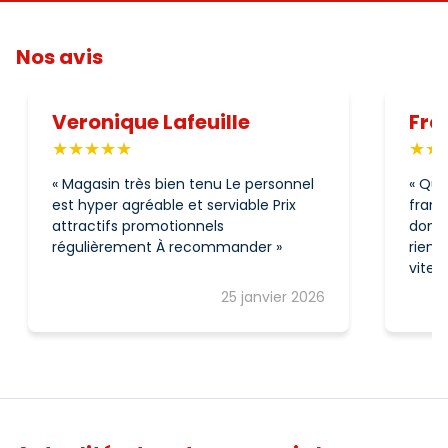
Nos avis
Veronique Lafeuille
Fra
Magasin très bien tenu Le personnel
Quel
est hyper agréable et serviable Prix
franc
attractifs promotionnels
domic
régulièrement À recommander
rien 
vite 
25 janvier 2026