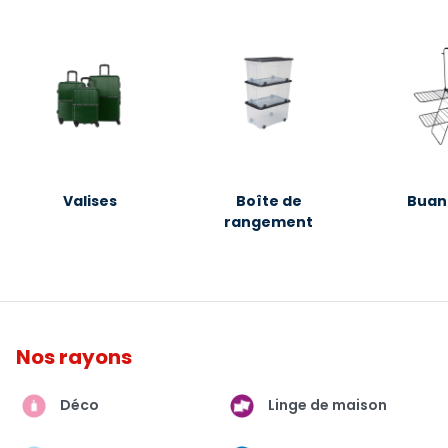
Valises
Boîte de
Buan
rangement
Nos rayons
Déco
Linge de maison