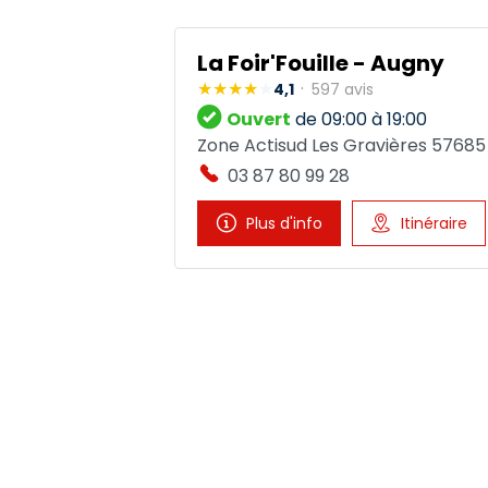
La Foir'Fouille - Augny
4,1
597 avis
Ouvert
de 09:00 à 19:00
Zone Actisud Les Gravières 5768
03 87 80 99 28
Plus d'info
Itinéraire