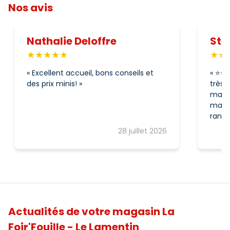
Nos avis
Nathalie Deloffre
Ste
Excellent accueil, bons conseils et
⭐⭐⭐⭐⭐ Excellent 
des prix minis!
très 
maison
magas
rangé 
grand
28 juillet 2026
pour 
dispo
sent 
gesti
satis
est a
conseil. Je recommande 
Actualités de votre magasin La
Foir’F
reche
Foir'Fouille - Le Lamentin