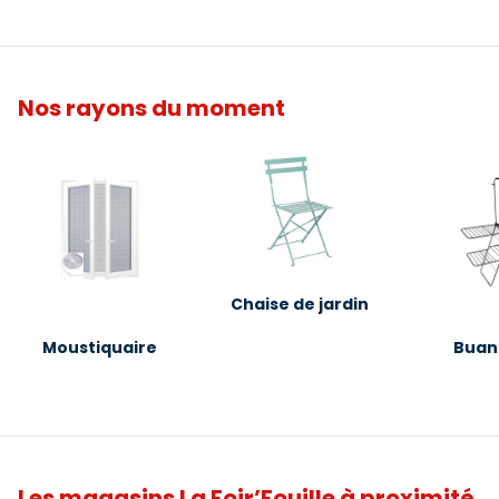
Nos rayons du moment
Chaise de jardin
Moustiquaire
Buan
Les magasins La Foir’Fouille à proximité