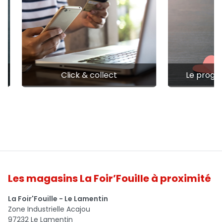
Click & collect
Le progr
Les magasins La Foir’Fouille à proximité
La Foir'Fouille - Le Lamentin
Zone Industrielle Acajou
97232 Le Lamentin