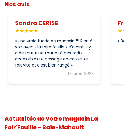
Nos avis
Sandra CERISE
Fra
Une vraie tuerie ce magasin !!! Rien à
Bonn
voir avec « la foire fouille » d’avant. Il y
a de tout !! De tout et à des tarifs
accessibles Le passage en caisse se
fait vite et c’est bien rangé
17 juillet 2022
Actualités de votre magasin La
Foir'Fouille - Baie-Mahault