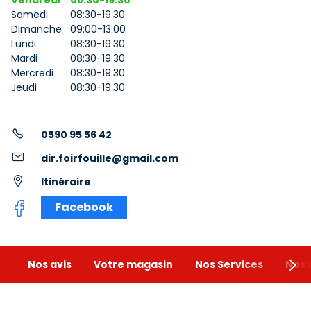
Vendredi
08:30-19:30
Samedi
08:30-19:30
Dimanche
09:00-13:00
Lundi
08:30-19:30
Mardi
08:30-19:30
Mercredi
08:30-19:30
Jeudi
08:30-19:30
0590 95 56 42
dir.foirfouille@gmail.com
Itinéraire
Facebook
Nos avis
Votre magasin
Nos Services
Nos 