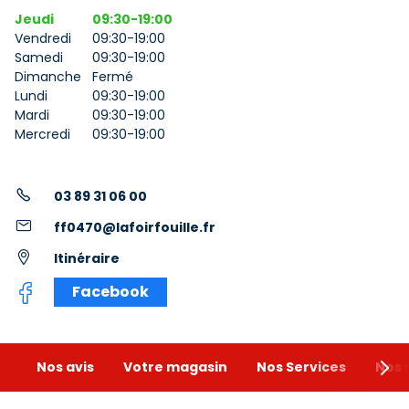
Jeudi
09:30-19:00
Vendredi
09:30-19:00
Samedi
09:30-19:00
Dimanche
Fermé
Lundi
09:30-19:00
Mardi
09:30-19:00
Mercredi
09:30-19:00
03 89 31 06 00
ff0470@lafoirfouille.fr
Itinéraire
Facebook
Nos avis
Votre magasin
Nos Services
Nos 