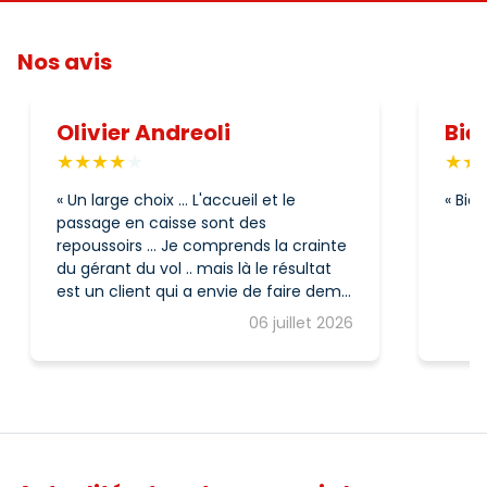
Nos avis
Olivier Andreoli
Bie
Un large choix ... L'accueil et le
Bien
passage en caisse sont des
repoussoirs ... Je comprends la crainte
du gérant du vol .. mais là le résultat
est un client qui a envie de faire demi
tour ... (y compris au passage en
06 juillet 2026
caisse avec les bras chargés et
l'impossibilité de poser ses achats ..).