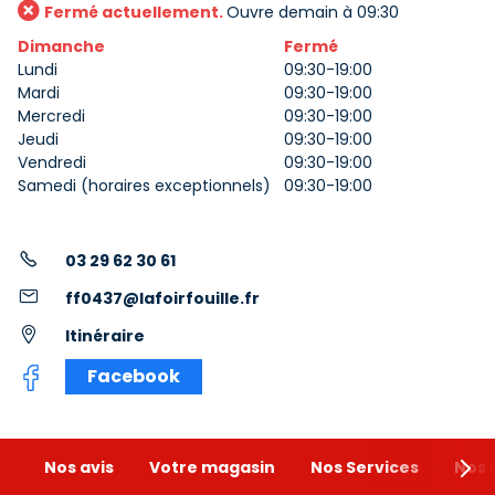
Fermé actuellement.
Ouvre demain à 09:30
Dimanche
Fermé
Lundi
09:30-19:00
Mardi
09:30-19:00
Mercredi
09:30-19:00
Jeudi
09:30-19:00
Vendredi
09:30-19:00
Samedi (horaires exceptionnels)
09:30-19:00
03 29 62 30 61
ff0437@lafoirfouille.fr
Itinéraire
Facebook
Nos avis
Votre magasin
Nos Services
Nos 