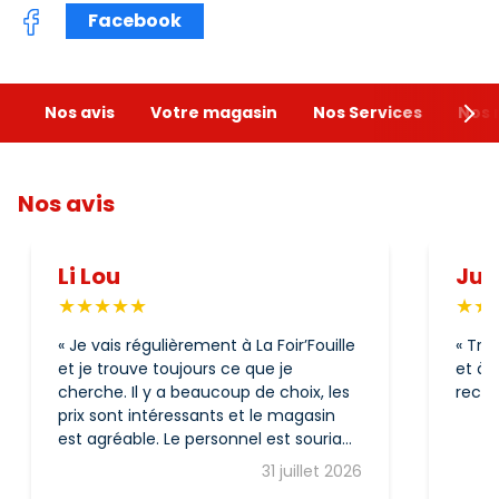
Facebook
Nos avis
Votre magasin
Nos Services
Nos 
Nos avis
Li Lou
Jul
Je vais régulièrement à La Foir’Fouille
Très
et je trouve toujours ce que je
et à 
cherche. Il y a beaucoup de choix, les
reco
prix sont intéressants et le magasin
est agréable. Le personnel est souriant
et toujours prêt à aider si besoin. C’est
31 juillet 2026
une enseigne que je recommande