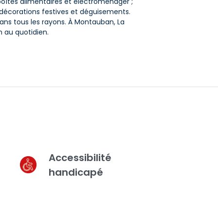
, boîtes alimentaires et électroménager ;
 décorations festives et déguisements.
ns tous les rayons. À Montauban, La
on au quotidien.
Accessibilité
handicapé