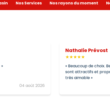
asin
Nos Services
Nos rayons du moment
N
Nathalie Prévost
e
Beaucoup de choix. Be
sont attractifs et prop
très aimable
04 août 2026