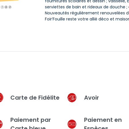
fournitures scolaires et dessin ; vaisselle
serviettes de bain et rideaux de douche ;
Nouveautés régulièrement renouvelées da
Foir’Fouille reste votre allié déco et mais
Carte de Fidélite
Avoir
Paiement par
Paiement en
Carte bleue
Espèces