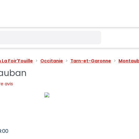
La Foir'Fouille
Occitanie
Tarn-et-Garonne
Montau
ntauban
e avis
9:00