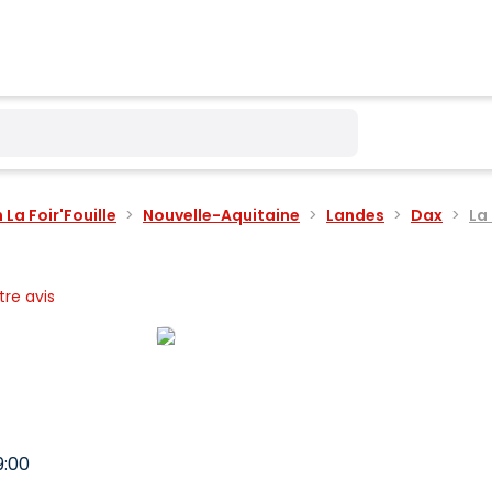
La Foir'Fouille
Nouvelle-Aquitaine
Landes
Dax
La 
re avis
9:00