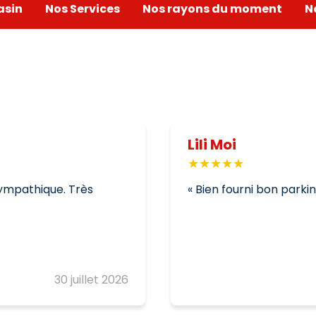
asin
Nos Services
Nos rayons du moment
N
Lili Moi
 sympathique. Très
Bien fourni bon parki
30 juillet 2026