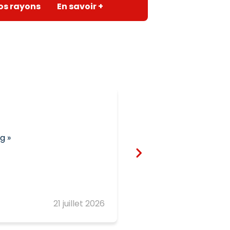
os rayons
En savoir +
martine bailly
ng
Beaucoup de choi
21 juillet 2026