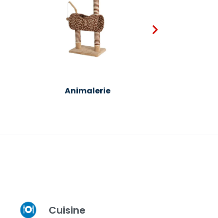
Animalerie
Luminai
Cuisine