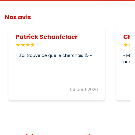
Nos avis
Patrick Schanfelaer
Chr
J'ai trouvé ce que je cherchais 👍
Mag
acces
06 août 2026