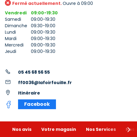
Fermé actuellement.
Ouvre à 09:00
Vendredi
09:00-19:30
Samedi
09:00-19:30
Dimanche
09:30-19:00
Lundi
09:00-19:30
Mardi
09:00-19:30
Mercredi
09:00-19:30
Jeudi
09:00-19:30
05 45 68 56 55
ff0036@lafoirfouille.fr
Itinéraire
Facebook
Nos avis
Votre magasin
Nos Services
Nos 