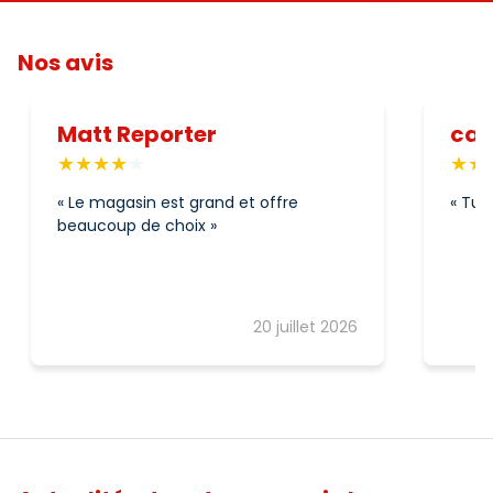
Nos avis
Matt Reporter
car
Le magasin est grand et offre
Tu t
beaucoup de choix
20 juillet 2026