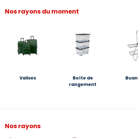
Nos rayons du moment
Valises
Boîte de
Buan
rangement
Nos rayons