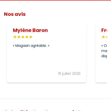
Nos avis
Mylène Baron
Fra
Magasin agréable.
On 
magas
dispo
15 juillet 2026