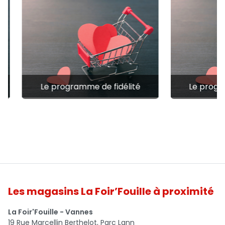
Le programme de fidélité
Le progr
Les magasins La Foir’Fouille à proximité
La Foir'Fouille - Vannes
19 Rue Marcellin Berthelot, Parc Lann