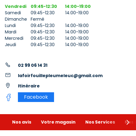
Vendredi
09:45-12:30
14:00-19:00
Samedi
09:45-12:30
14:00-19:00
Dimanche
Fermé
Lundi
09:45-12:30
14:00-19:00
Mardi
09:45-12:30
14:00-19:00
Mercredi
09:45-12:30
14:00-19:00
Jeudi
09:45-12:30
14:00-19:00
02 99 06 14 31
lafoirfouillepleumeleuc@gmail.com
Itinéraire
Facebook
Nos avis
Votre magasin
Nos Services
Nos 