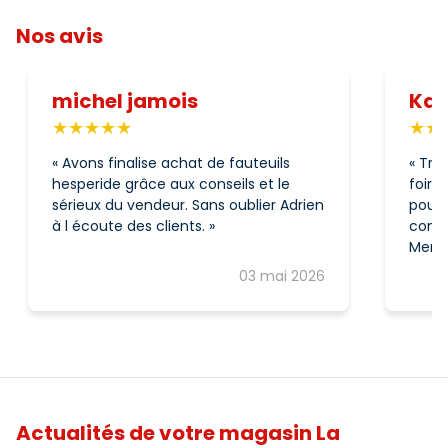
Nos avis
michel jamois
Kat
Avons finalise achat de fauteuils
Très
hesperide grâce aux conseils et le
foirf
sérieux du vendeur. Sans oublier Adrien
pour son honnêteté
à l écoute des clients.
comme
Merci
conseils pertinents.u
03 mai 2026
Actualités de votre magasin La